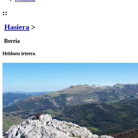
::
Hasiera
>
Berria
Helduen irteera