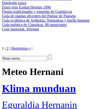
Etnología vasca
Etxez etxe Euskal Herrian 1996
Fiestas tradicionales y romerías de Guipúzcoa
Guía de plantas silvestres del Parque de Pagoeta
Guía ecológica de Artikutza. Naturaleza y huella humana
Guía turística de Gipuzkoa. 88 municipios
Gure baserriak. Hernani
1
|
2
|
Hurrengoa »
|
Meteo Hernani
Klima munduan
Eguraldia Hernanin