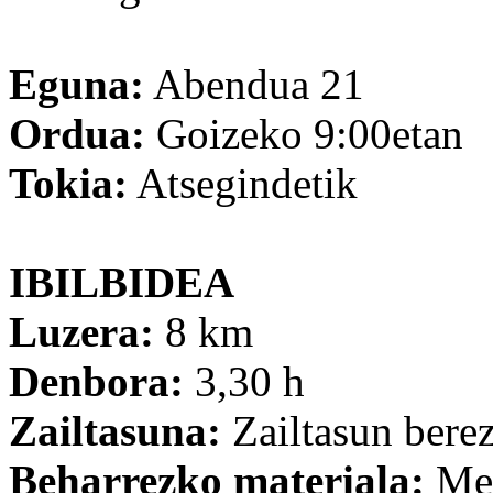
Eguna:
Abendua 21
Ordua:
Goizeko 9:00etan
Tokia:
Atsegindetik
IBILBIDEA
Luzera:
8 km
Denbora:
3,30 h
Zailtasuna:
Zailtasun berez
Beharrezko materiala:
Men