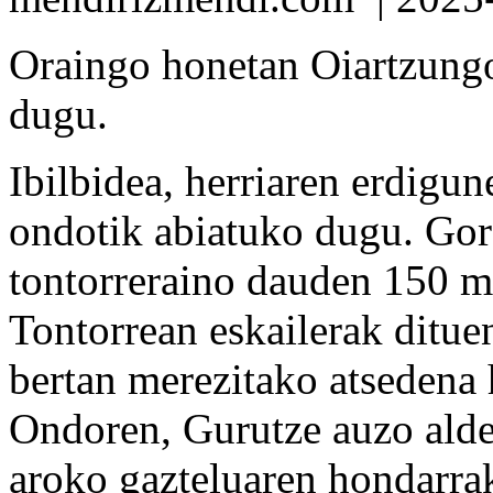
Oraingo honetan Oiartzung
dugu.
Ibilbidea, herriaren erdigu
ondotik abiatuko dugu. Go
tontorreraino dauden 150 me
Tontorrean eskailerak ditue
bertan merezitako atsedena
Ondoren, Gurutze auzo alder
aroko gazteluaren hondarrak