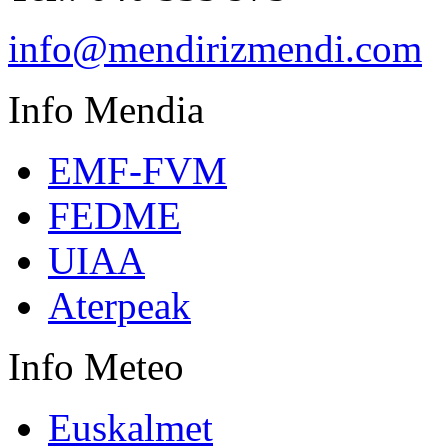
info@mendirizmendi.com
Info
Mendia
EMF-FVM
FEDME
UIAA
Aterpeak
Info
Meteo
Euskalmet