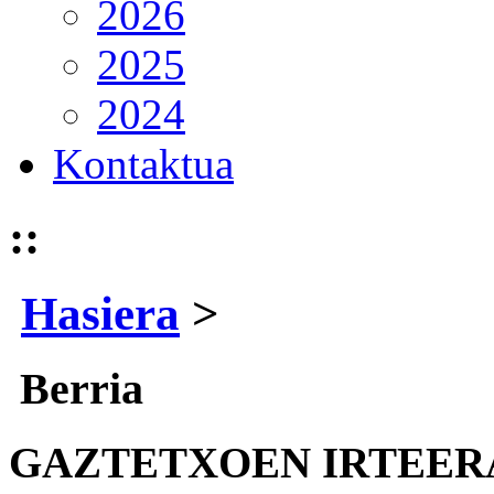
2026
2025
2024
Kontaktua
::
Hasiera
>
Berria
GAZTETXOEN IRTEER