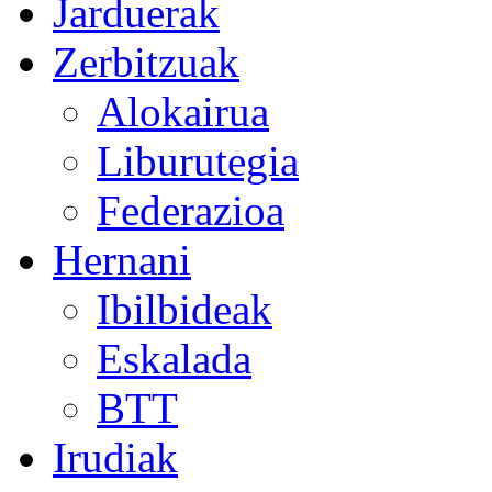
Jarduerak
Zerbitzuak
Alokairua
Liburutegia
Federazioa
Hernani
Ibilbideak
Eskalada
BTT
Irudiak