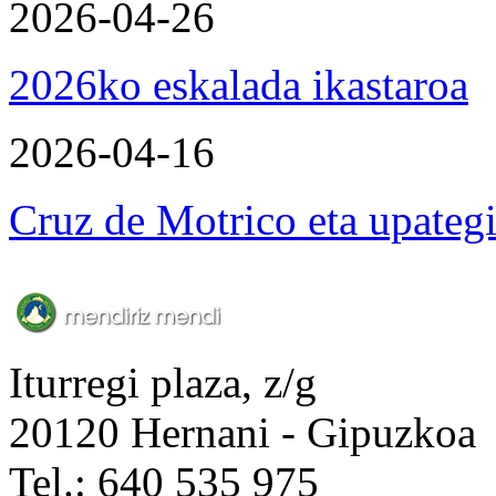
2026-04-26
2026ko eskalada ikastaroa
2026-04-16
Cruz de Motrico eta upateg
Iturregi plaza, z/g
20120 Hernani - Gipuzkoa
Tel.: 640 535 975