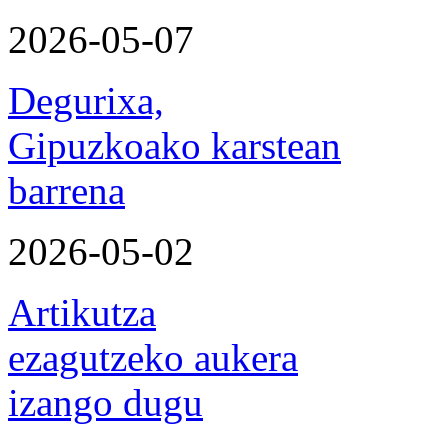
2026-05-07
Degurixa,
Gipuzkoako karstean
barrena
2026-05-02
Artikutza
ezagutzeko aukera
izango dugu