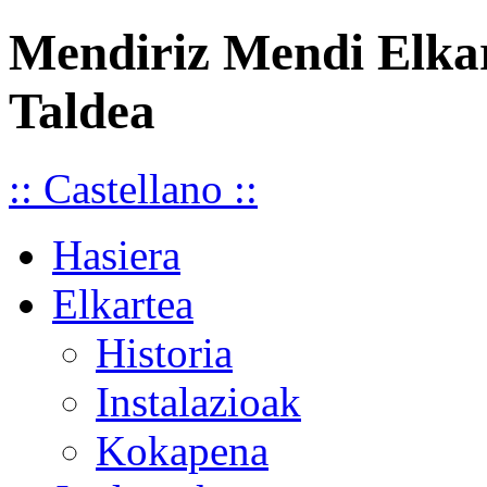
Mendiriz Mendi Elka
Taldea
:: Castellano ::
Hasiera
Elkartea
Historia
Instalazioak
Kokapena