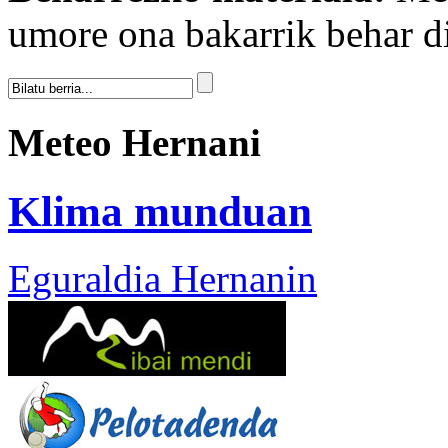
umore ona bakarrik behar di
Meteo Hernani
Klima munduan
Eguraldia Hernanin