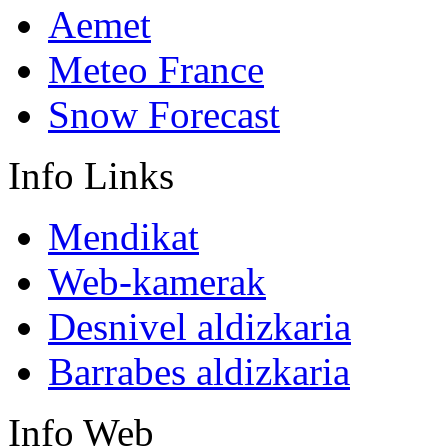
Aemet
Meteo France
Snow Forecast
Info
Links
Mendikat
Web-kamerak
Desnivel aldizkaria
Barrabes aldizkaria
Info
Web