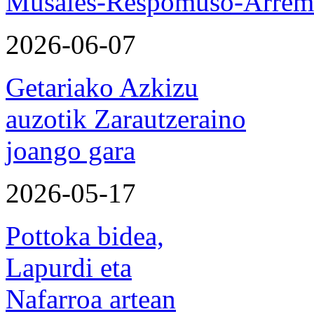
Musales-Respomuso-Arremo
2026-06-07
Getariako Azkizu
auzotik Zarautzeraino
joango gara
2026-05-17
Pottoka bidea,
Lapurdi eta
Nafarroa artean