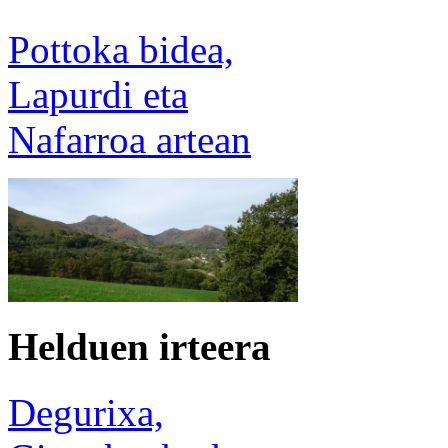
Pottoka bidea,
Lapurdi eta
Nafarroa artean
Helduen irteera
Degurixa,