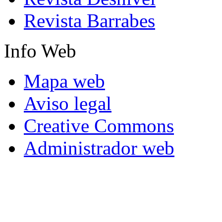
Revista Barrabes
Info
Web
Mapa web
Aviso legal
Creative Commons
Administrador web