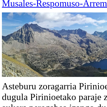
Musales-Respomuso-Arremo
Asteburu zoragarria Pirinio
dugula Pirinioetako paraje 