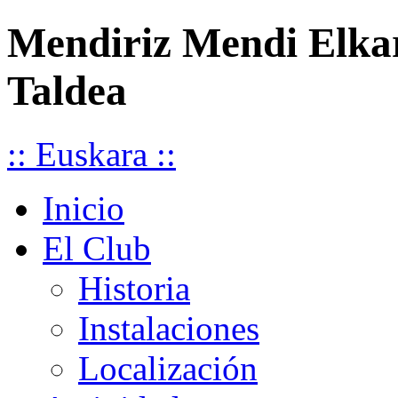
Mendiriz Mendi Elka
Taldea
:: Euskara ::
Inicio
El Club
Historia
Instalaciones
Localización