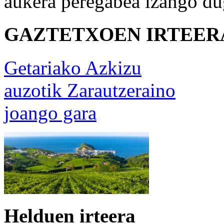
aukera peregabea izango d
GAZTETXOEN IRTEER
Getariako Azkizu
auzotik Zarautzeraino
joango gara
Helduen irteera