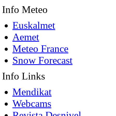
Info
Meteo
Euskalmet
Aemet
Meteo France
Snow Forecast
Info
Links
Mendikat
Webcams
Revista Desnivel