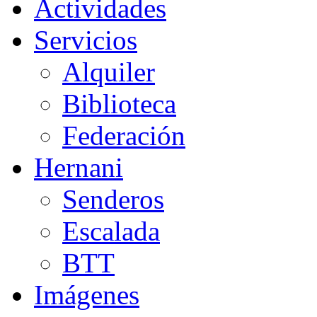
Actividades
Servicios
Alquiler
Biblioteca
Federación
Hernani
Senderos
Escalada
BTT
Imágenes