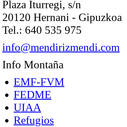
Plaza Iturregi, s/n
20120 Hernani - Gipuzkoa
Tel.: 640 535 975
info@mendirizmendi.com
Info
Montaña
EMF-FVM
FEDME
UIAA
Refugios