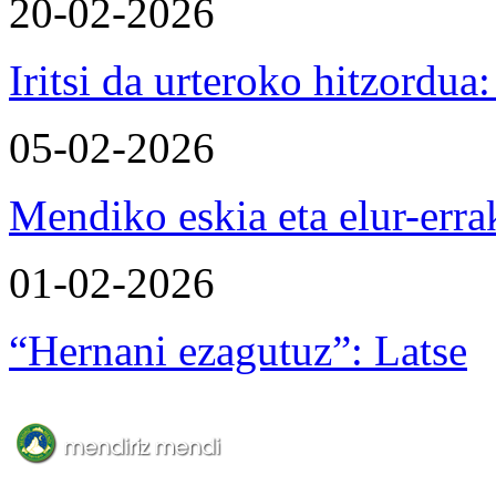
20-02-2026
Iritsi da urteroko hitzordu
05-02-2026
Mendiko eskia eta elur-erra
01-02-2026
“Hernani ezagutuz”: Latse