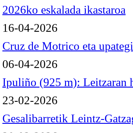
2026ko eskalada ikastaroa
16-04-2026
Cruz de Motrico eta upateg
06-04-2026
Ipuliño (925 m): Leitzaran
23-02-2026
Gesalibarretik Leintz-Gatza