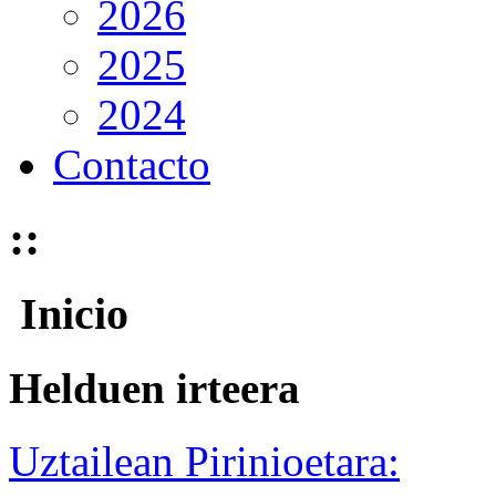
2026
2025
2024
Contacto
::
Inicio
Helduen irteera
Uztailean Pirinioetara: