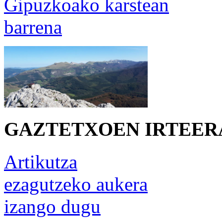
Gipuzkoako karstean
barrena
GAZTETXOEN IRTEER
Artikutza
ezagutzeko aukera
izango dugu