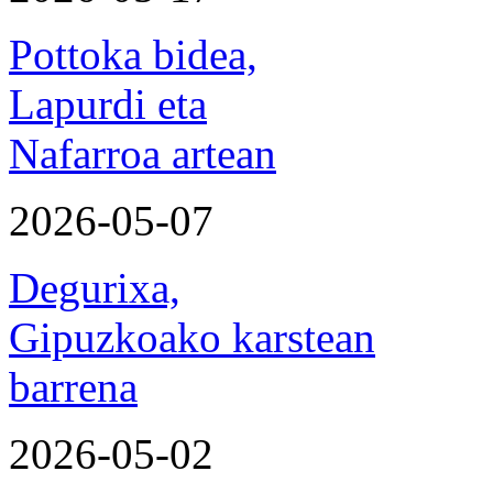
Pottoka bidea,
Lapurdi eta
Nafarroa artean
2026-05-07
Degurixa,
Gipuzkoako karstean
barrena
2026-05-02