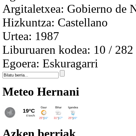
Argitaletxea:
Gobierno de N
Hizkuntza:
Castellano
Urtea:
1987
Liburuaren kodea:
10 / 282
Egoera:
Eskuragarri
Meteo Hernani
Azken berriak