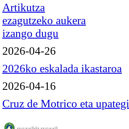
Artikutza
ezagutzeko aukera
izango dugu
2026-04-26
2026ko eskalada ikastaroa
2026-04-16
Cruz de Motrico eta upateg