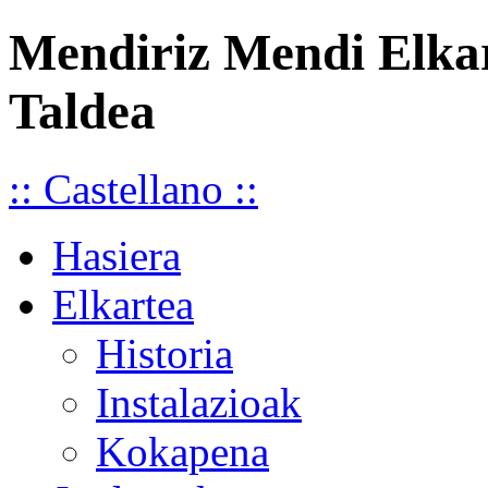
Mendiriz Mendi Elka
Taldea
:: Castellano ::
Hasiera
Elkartea
Historia
Instalazioak
Kokapena