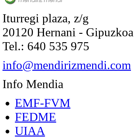
Iturregi plaza, z/g
20120 Hernani - Gipuzkoa
Tel.: 640 535 975
info@mendirizmendi.com
Info
Mendia
EMF-FVM
FEDME
UIAA