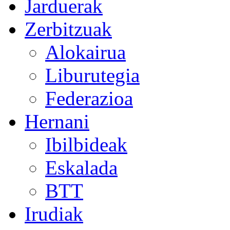
Jarduerak
Zerbitzuak
Alokairua
Liburutegia
Federazioa
Hernani
Ibilbideak
Eskalada
BTT
Irudiak