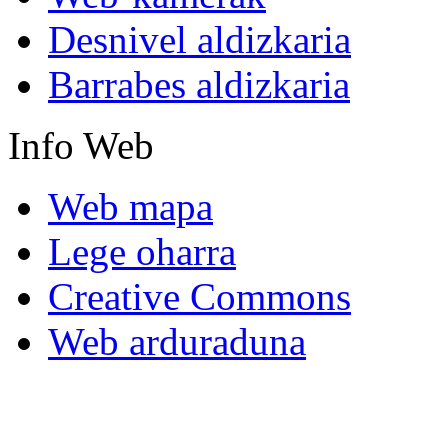
Desnivel aldizkaria
Barrabes aldizkaria
Info
Web
Web mapa
Lege oharra
Creative Commons
Web arduraduna