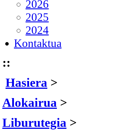
2026
2025
2024
Kontaktua
::
Hasiera
>
Alokairua
>
Liburutegia
>