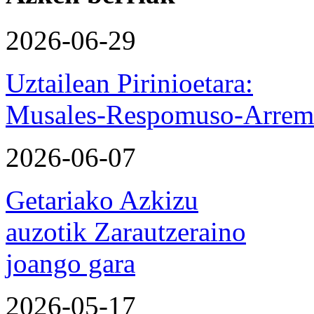
2026-06-29
Uztailean Pirinioetara:
Musales-Respomuso-Arremo
2026-06-07
Getariako Azkizu
auzotik Zarautzeraino
joango gara
2026-05-17