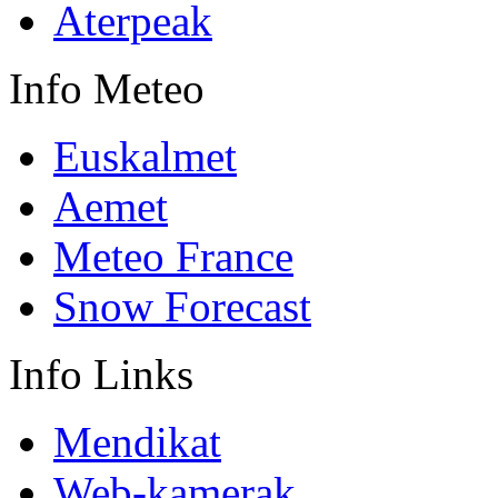
Aterpeak
Info
Meteo
Euskalmet
Aemet
Meteo France
Snow Forecast
Info
Links
Mendikat
Web-kamerak