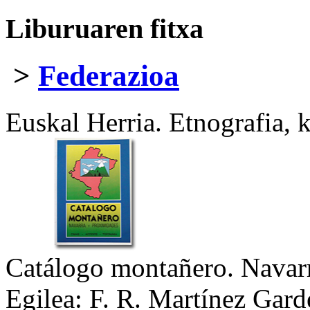
Liburuaren fitxa
>
Federazioa
Euskal Herria. Etnografia, k
Catálogo montañero. Navar
Egilea:
F. R. Martínez Gard