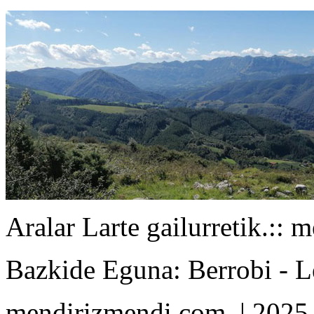
Aralar Larte gailurretik.
:: 
Bazkide Eguna: Berrobi - 
mendirizmendi.com
| 2025