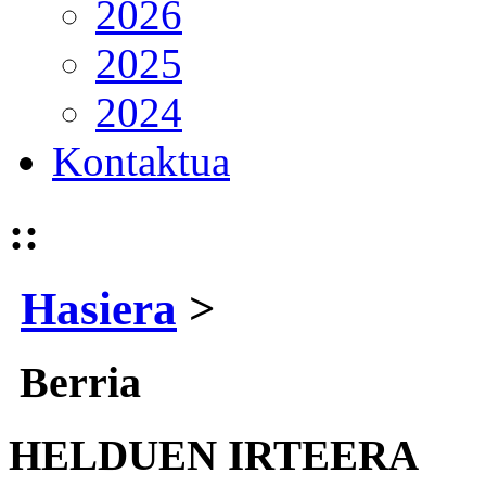
2026
2025
2024
Kontaktua
::
Hasiera
>
Berria
HELDUEN IRTEERA