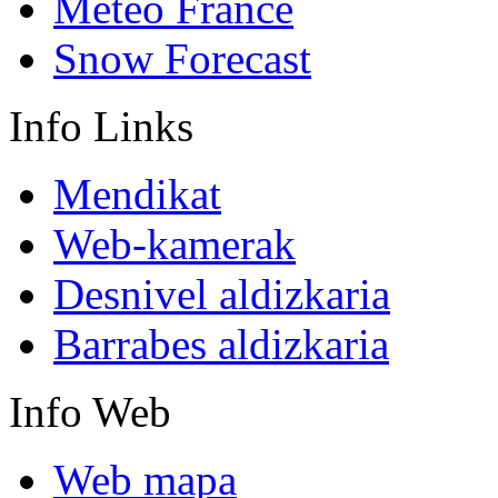
Meteo France
Snow Forecast
Info
Links
Mendikat
Web-kamerak
Desnivel aldizkaria
Barrabes aldizkaria
Info
Web
Web mapa