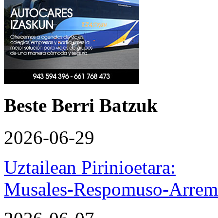
Beste Berri Batzuk
2026-06-29
Uztailean Pirinioetara:
Musales-Respomuso-Arremo