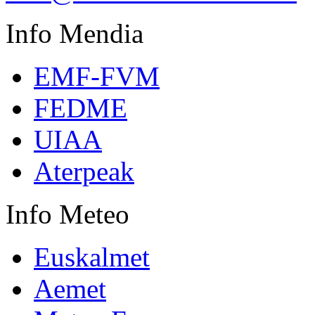
Info
Mendia
EMF-FVM
FEDME
UIAA
Aterpeak
Info
Meteo
Euskalmet
Aemet