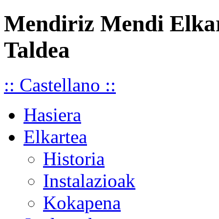
Mendiriz Mendi Elka
Taldea
:: Castellano ::
Hasiera
Elkartea
Historia
Instalazioak
Kokapena