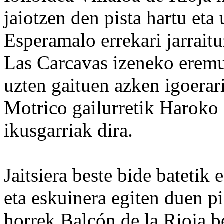
jaiotzen den pista hartu eta
Esperamalo errekari jarrait
Las Carcavas izeneko eremura
uzten gaituen azken igoerar
Motrico gailurretik Haroko 
ikusgarriak dira.
Jaitsiera beste bide batetik
eta eskuinera egiten duen pis
horrek Balcón de la Rioja b