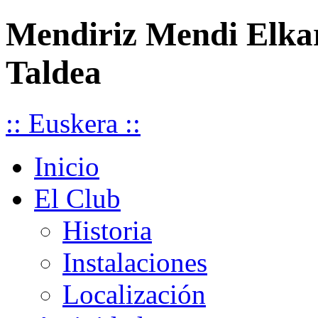
Mendiriz Mendi Elka
Taldea
:: Euskera ::
Inicio
El Club
Historia
Instalaciones
Localización