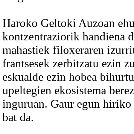
Haroko Geltoki Auzoan ehun
kontzentraziorik handiena 
mahastiek filoxeraren izurri
frantsesek zerbitzatu ezin z
eskualde ezin hobea bihurtu
upeltegien ekosistema berez
inguruan. Gaur egun hiriko 
bat da.