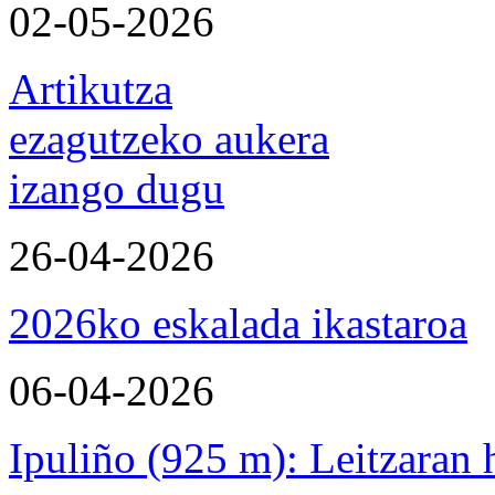
02-05-2026
Artikutza
ezagutzeko aukera
izango dugu
26-04-2026
2026ko eskalada ikastaroa
06-04-2026
Ipuliño (925 m): Leitzaran