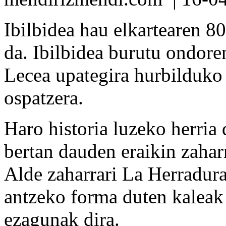
Ibilbidea hau elkartearen 80
da. Ibilbidea burutu ondor
Lecea upategira hurbilduko 
ospatzera.
Haro historia luzeko herria 
bertan dauden eraikin zaharr
Alde zaharrari La Herradura
antzeko forma duten kaleak 
ezagunak dira.