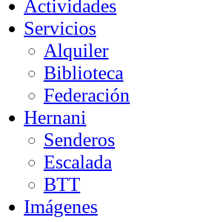
Actividades
Servicios
Alquiler
Biblioteca
Federación
Hernani
Senderos
Escalada
BTT
Imágenes