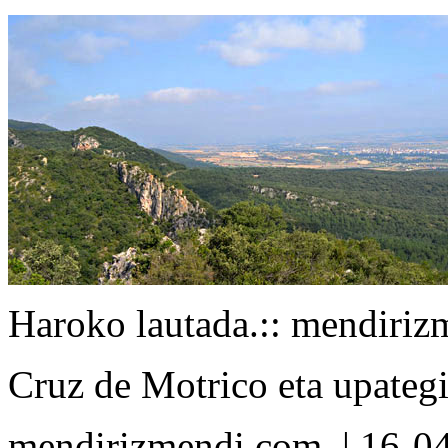
Haroko lautada.
:: mendiri
Cruz de Motrico eta upateg
mendirizmendi.com
| 16-0