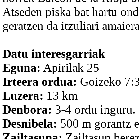
Atseden piska bat hartu ondo
geratzen da itzuliari amaier
Datu interesgarriak
Eguna:
Apirilak 25
Irteera ordua:
Goizeko 7:3
Luzera:
13 km
Denbora:
3-4 ordu inguru.
Desnibela:
500 m gorantz e
Zailtasuna:
Zailtasun berez