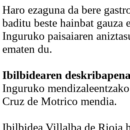
Haro ezaguna da bere gastr
baditu beste hainbat gauza e
Inguruko paisaiaren anizta
ematen du.
Ibilbidearen deskribapen
Inguruko mendizaleentzako 
Cruz de Motrico mendia.
Ibilbidea Villalba de Rioja 