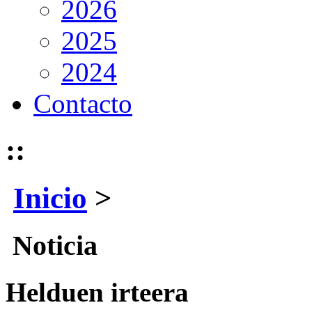
2026
2025
2024
Contacto
::
Inicio
>
Noticia
Helduen irteera