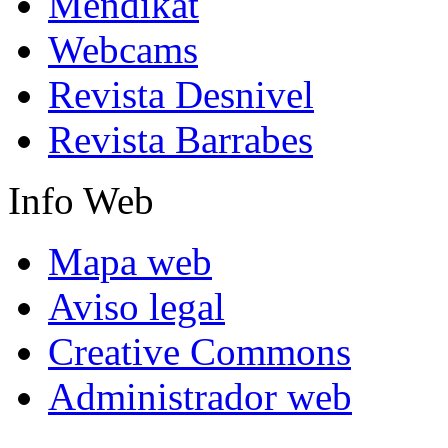
Mendikat
Webcams
Revista Desnivel
Revista Barrabes
Info
Web
Mapa web
Aviso legal
Creative Commons
Administrador web