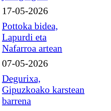
17-05-2026
Pottoka bidea,
Lapurdi eta
Nafarroa artean
07-05-2026
Degurixa,
Gipuzkoako karstean
barrena