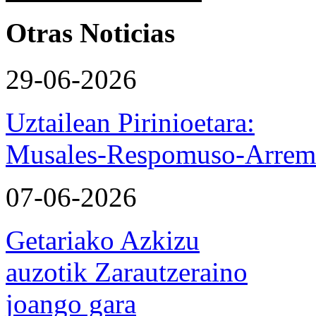
Otras Noticias
29-06-2026
Uztailean Pirinioetara:
Musales-Respomuso-Arremo
07-06-2026
Getariako Azkizu
auzotik Zarautzeraino
joango gara