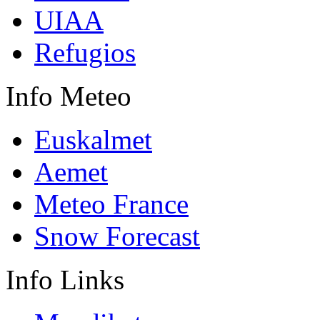
UIAA
Refugios
Info
Meteo
Euskalmet
Aemet
Meteo France
Snow Forecast
Info
Links