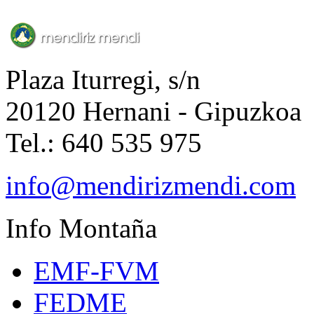
Plaza Iturregi, s/n
20120 Hernani - Gipuzkoa
Tel.: 640 535 975
info@mendirizmendi.com
Info
Montaña
EMF-FVM
FEDME