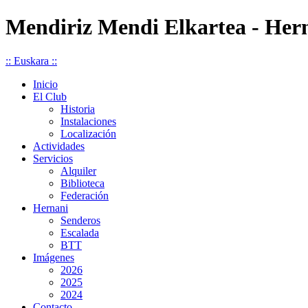
Mendiriz Mendi Elkartea - Her
:: Euskara ::
Inicio
El Club
Historia
Instalaciones
Localización
Actividades
Servicios
Alquiler
Biblioteca
Federación
Hernani
Senderos
Escalada
BTT
Imágenes
2026
2025
2024
Contacto