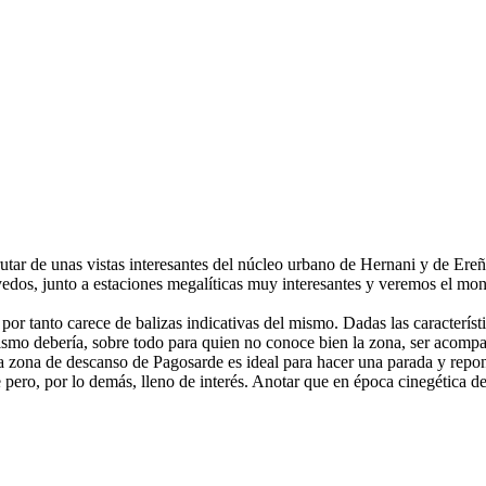
rutar de unas vistas interesantes del núcleo urbano de Hernani y de E
dos, junto a estaciones megalíticas muy interesantes y veremos el monu
or tanto carece de balizas indicativas del mismo. Dadas las característi
smo debería, sobre todo para quien no conoce bien la zona, ser acompañ
a zona de descanso de Pagosarde es ideal para hacer una parada y repon
pero, por lo demás, lleno de interés. Anotar que en época cinegética de