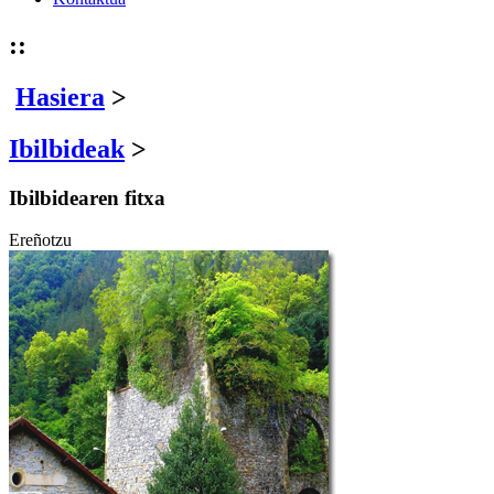
::
Hasiera
>
Ibilbideak
>
Ibilbidearen fitxa
Ereñotzu