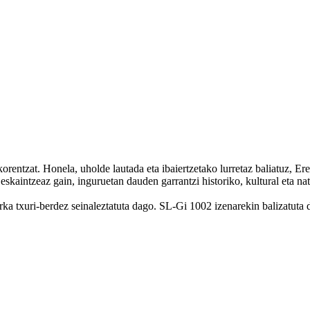
rentzat. Honela, uholde lautada eta ibaiertzetako lurretaz baliatuz, E
t eskaintzeaz gain, inguruetan dauden garrantzi historiko, kultural eta
ka txuri-berdez seinaleztatuta dago. SL-Gi 1002 izenarekin balizatuta 