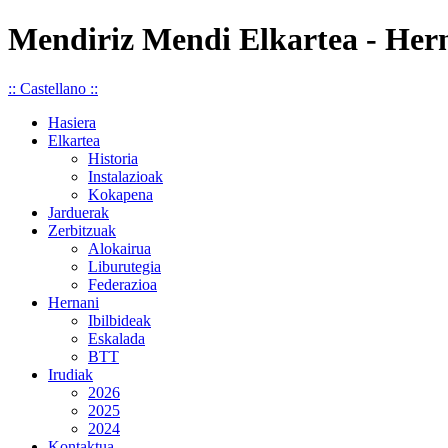
Mendiriz Mendi Elkartea - Her
:: Castellano ::
Hasiera
Elkartea
Historia
Instalazioak
Kokapena
Jarduerak
Zerbitzuak
Alokairua
Liburutegia
Federazioa
Hernani
Ibilbideak
Eskalada
BTT
Irudiak
2026
2025
2024
Kontaktua