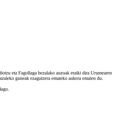
reñotzu eta Fagollaga bezalako auzoak eraiki dira Urumearen
 naturaleko guneak ezagutzera emateko aukera ematen du.
dago.