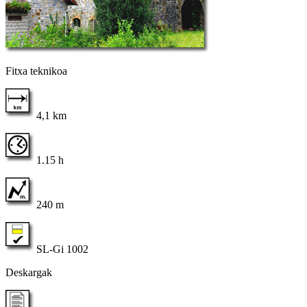
Fitxa teknikoa
4,1 km
1.15 h
240 m
SL-Gi 1002
Deskargak