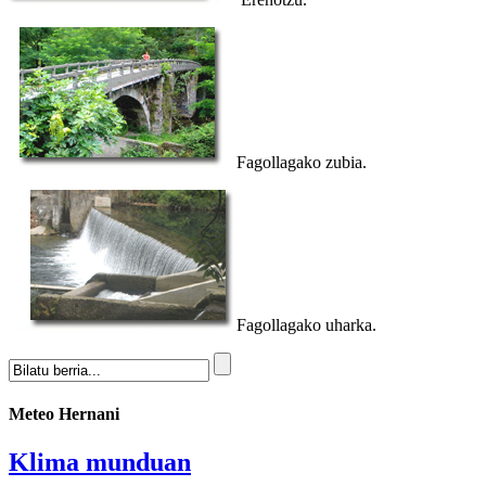
Fagollagako zubia.
Fagollagako uharka.
Meteo Hernani
Klima munduan