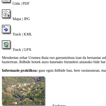
Gida | PDF
Mapa | JPG
Track | KML
Track | GPX
Mendeetan zehar Urumea ibaia oso garrantzitsua izan da hernaniar asko
bazterrean. Ibilbide honek auzo hauetako biztanleei aisiarako bide ba
Informazio praktikoa:
gaur egun ibilbide hau, bere osotasunean, mar
Ereñotzu.