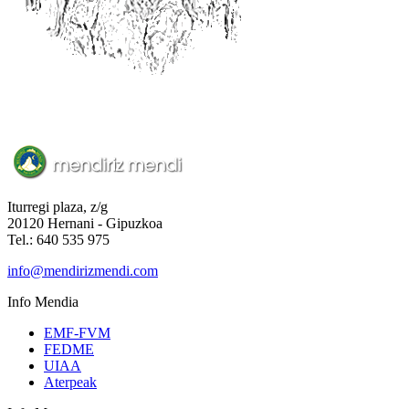
Iturregi plaza, z/g
20120 Hernani - Gipuzkoa
Tel.: 640 535 975
info@mendirizmendi.com
Info
Mendia
EMF-FVM
FEDME
UIAA
Aterpeak