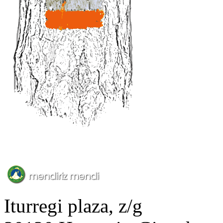
Iturregi plaza, z/g