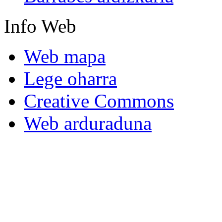
Info
Web
Web mapa
Lege oharra
Creative Commons
Web arduraduna