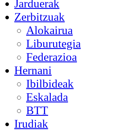
Jarduerak
Zerbitzuak
Alokairua
Liburutegia
Federazioa
Hernani
Ibilbideak
Eskalada
BTT
Irudiak