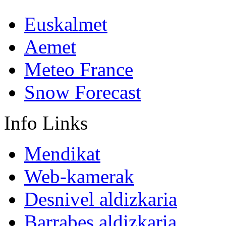
Euskalmet
Aemet
Meteo France
Snow Forecast
Info
Links
Mendikat
Web-kamerak
Desnivel aldizkaria
Barrabes aldizkaria