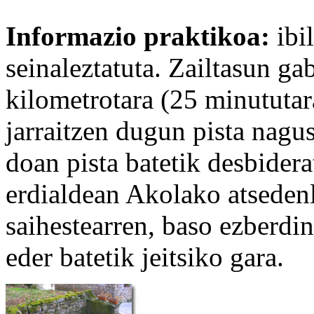
Informazio praktikoa:
ibi
seinaleztatuta. Zailtasun ga
kilometrotara (25 minututara
jarraitzen dugun pista nagus
doan pista batetik desbider
erdialdean Akolako atsedenl
saihestearren, baso ezberdi
eder batetik jeitsiko gara.