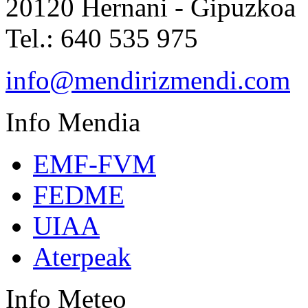
20120 Hernani - Gipuzkoa
Tel.: 640 535 975
info@mendirizmendi.com
Info
Mendia
EMF-FVM
FEDME
UIAA
Aterpeak
Info
Meteo