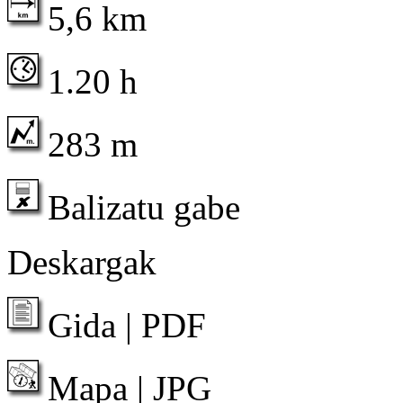
5,6 km
1.20 h
283 m
Balizatu gabe
Deskargak
Gida | PDF
Mapa | JPG