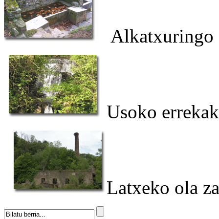
Alkatxuringo 
Usoko errekak
Latxeko ola za