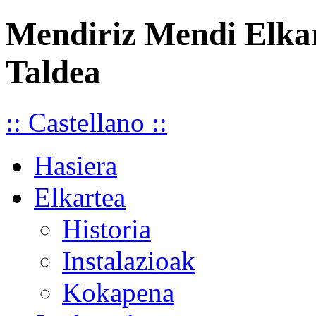
Mendiriz Mendi Elka
Taldea
:: Castellano ::
Hasiera
Elkartea
Historia
Instalazioak
Kokapena